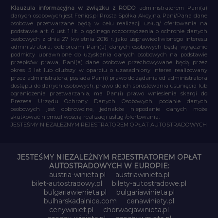
Klauzula informacyjna w związku z RODO
administratorem Pani(a)
danych osobowych jest Feniqs.pl Prosta Spółka Akcyjna. Pani/Pana dane
osobowe przetwarzane będą w celu realizacji usług/ ofertowania na
podstawie art. 6 ust. 1 lit. b ogólnego rozporządzenia o ochronie danych
osobowych z dnia 27 kwietnia 2016 r. jako usprawiedliwionego interesu
administratora, odbiorcami Pani(a) danych osobowych będą wyłącznie
podmioty uprawnione do uzyskania danych osobowych na podstawie
przepisów prawa, Pani(a) dane osobowe przechowywane będą przez
okres 5 lat lub dłuższy w oparciu o uzasadniony interes realizowany
przez administratora, posiada Pan(i) prawo do żądania od administratora
dostępu do danych osobowych, prawo do ich sprostowania usunięcia lub
ograniczenia przetwarzania, ma Pan(i) prawo wniesienia skargi do
Prezesa Urzędu Ochrony Danych Osobowych, podanie danych
osobowych jest dobrowolne, jednakże niepodanie danych może
skutkować niemożliwością realizacji usług /ofertowania.
JESTEŚMY NIEZALEŻNYM REJESTRATOREM OPŁAT AUTOSTRADOWYCH
JESTEŚMY NIEZALEŻNYM REJESTRATOREM OPŁAT
AUTOSTRADOWYCH W EUROPIE:
austria-winieta.pl
austriawinieta.pl
bilet-autostradowy.pl
bilety-autostradowe.pl
bulgariawienieta.pl
bulgariawinieta.pl
bulharskadalnice.com
cenawiniety.pl
cenywiniet.pl
chorwacjawinieta.pl