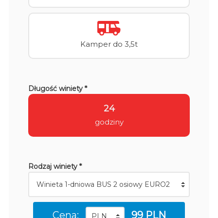
Kamper do 3,5t
Długość winiety *
24
godziny
Rodzaj winiety *
Cena:
99 PLN