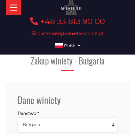
+48 33 813 90 00
customer@winieta-online.pl
Polski
Zakup winiety - Bułgaria
Dane winiety
Państwo *