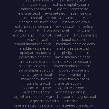
czechy-winieta.pl
czechywinieta.pl
czechywiniety.pl
dalnicnipoplatky.com
dalnicniznamka.eu
digital-vignette.de
e-vignette.pl
e-winieta.eu
edalnice.org
edalnice.pl
electronicavinieta.com
electroniceviniete.com
estoniawinieta.pl
estonskadalnice.com
ewinieta.pl
info365.pl
litvadalnice.com
litwa-winieta.pl
litwawinieta.pl
livignotunel.pl
livignotunnel.com
lotvawinieta.pl
lotwawinieta.pl
lotysskadalnice.com
madarskadalnice.com
moldavskadalnice.com
moldawiawinieta.pl
najtanszewiniety.pl
oplatyautostradowe.pl
pl-vignette.com
polskadalnice.com
rakouskadalnice.com
rumuniawinieta.pl
rumunskadalnice.com
sloveniawinieta.pl
slovenskadalnice.com
slovinskadalnice.com
slowacja-winieta.pl
slowacjawinieta.pl
sloweniawinieta.pl
szwajcariawinieta.pl
słoweniawinieta.pl
tunellivigno.pl
vignette-at.com
vignette-bg.com
vignette-cz.com
vignette-pl.com
vignette-poland.pl
vignette-ro.com
vignette-si.com
vignette.pl
vignettepoland.pl
vinetki.pl
vinietaelectronica.com
vinieteelectronice.com