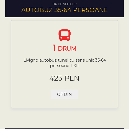
TIP DE VEHICUL:
AUTOBUZ 35-64 PERSOANE
1
DRUM
Livigno autobuz tunel cu sens unic 35-64
persoane I-XII
423 PLN
ORDIN