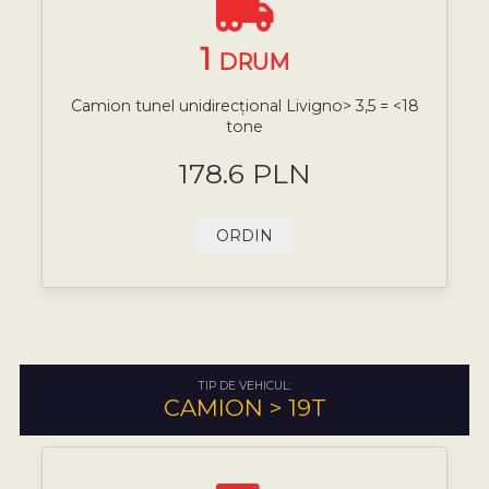
1
DRUM
Camion tunel unidirecțional Livigno> 3,5 = <18
tone
178.6 PLN
ORDIN
TIP DE VEHICUL:
CAMION > 19T