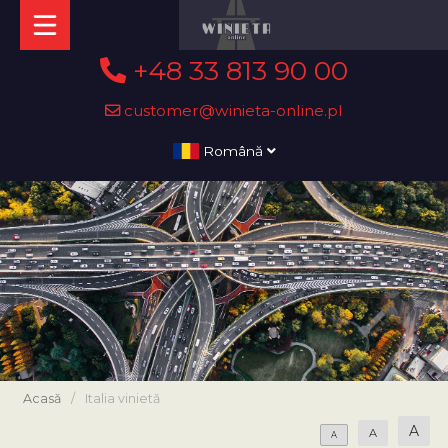
+48 33 813 90 00
customer@winieta-online.pl
Română
Acasă
/
Italia vinietă
A
A
A