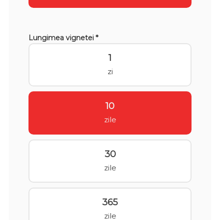
Lungimea vignetei *
1
zi
10
zile
30
zile
365
zile