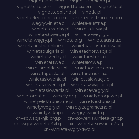
vignette-pl.com
vignette-poland.pl
vignette-ro.com
vignette-si.com
vignette.pl
vignettepoland.pl
vinetki.pl
vinietaelectronica.com
vinieteelectronice.com
wegrywinieta.pl
winieta-austria.pl
winieta-czechy.pl
winieta-litwa.pl
winieta-słowacja.pl
winieta-wegry.pl
winieta-węgry.pl
winieta.org
winietaaustria.pl
winietaaustriaonline.pl
winietaautostradowa.pl
winietabulgaria.pl
winietachorwacja.pl
winietaczechy.pl
winietaestonia.pl
winietalitwa.pl
winietalotwa.pl
winietamoldawia.pl
winietaonline.com
winietapolska.pl
winietarumunia.pl
winietaslovenia.pl
winietaslowacja.pl
winietaslowenia.pl
winietaszwajcaria.pl
winietasłowenia.pl
winietawegry.pl
winietomat.pl
winiety.org
winietydrogowe.pl
winietyelektroniczne.pl
winietyestonia.pl
winietywegry.pl
winietyzagraniczne.pl
winietyzakup.pl
węgry-winieta.pl
xn--sowacja-njb.org.pl
xn--soweniawinieta-gnc.pl
xn--wgry-winieta-4vb.pl
xn--winieta-sowacja-7sc.pl
xn--winieta-wgry-dwb.pl