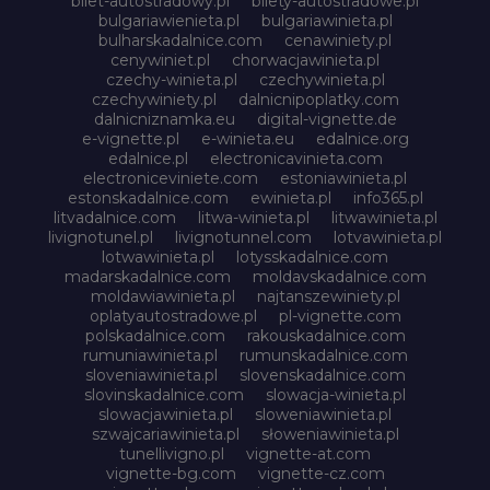
bilet-autostradowy.pl
bilety-autostradowe.pl
bulgariawienieta.pl
bulgariawinieta.pl
bulharskadalnice.com
cenawiniety.pl
cenywiniet.pl
chorwacjawinieta.pl
czechy-winieta.pl
czechywinieta.pl
czechywiniety.pl
dalnicnipoplatky.com
dalnicniznamka.eu
digital-vignette.de
e-vignette.pl
e-winieta.eu
edalnice.org
edalnice.pl
electronicavinieta.com
electroniceviniete.com
estoniawinieta.pl
estonskadalnice.com
ewinieta.pl
info365.pl
litvadalnice.com
litwa-winieta.pl
litwawinieta.pl
livignotunel.pl
livignotunnel.com
lotvawinieta.pl
lotwawinieta.pl
lotysskadalnice.com
madarskadalnice.com
moldavskadalnice.com
moldawiawinieta.pl
najtanszewiniety.pl
oplatyautostradowe.pl
pl-vignette.com
polskadalnice.com
rakouskadalnice.com
rumuniawinieta.pl
rumunskadalnice.com
sloveniawinieta.pl
slovenskadalnice.com
slovinskadalnice.com
slowacja-winieta.pl
slowacjawinieta.pl
sloweniawinieta.pl
szwajcariawinieta.pl
słoweniawinieta.pl
tunellivigno.pl
vignette-at.com
vignette-bg.com
vignette-cz.com