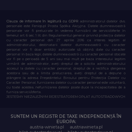
Clauza de informare în legătură cu GDPR
administratorul datelor dvs.
personale este Feniqs.pl Prosta Spółka Akcyjna. Datele dumneavoastră
personale vor fi prelucrate în vederea furnizării de servicii/oferte în
temeiul art. 6 sec. 1 lit. din Regulamentul general privind protecția datelor
cu caracter personal din 27 aprilie 2016 ca interes legitim al
administratorului, destinatarii datelor dumneavoastră cu caracter
personal vor fi doar entități autorizate să obțină date cu caracter
personal în baza legii, datele dumneavoastră cu caracter personal stocate
vor fi pe o perioadă de 5 ani sau mai mult pe baza interesului legitim
urmărit de administrator, aveți dreptul de a solicita administratorului
accesul la datele cu caracter personal, dreptul de a rectifica ștergerea
acestora sau de a limita prelucrarea, aveți dreptul de a depune o
plângere la adresa Președintelui Biroului pentru Protecția Datelor cu
Caracter Personal, furnizarea datelor cu caracter personal este voluntară,
cu toate acestea, nefurnizarea datelor poate duce la incapacitatea de a
furniza servicii/oferta.
JESTEŚMY NIEZALEŻNYM REJESTRATOREM OPŁAT AUTOSTRADOWYCH
SUNTEM UN REGISTR DE TAXE INDEPENDENȚĂ ÎN
EUROPA:
austria-winieta.pl
austriawinieta.pl