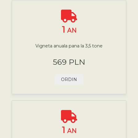
1
AN
Vigneta anuala pana la 3,5 tone
569 PLN
ORDIN
1
AN