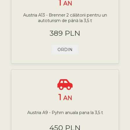
1
AN
Austria A13 - Brenner 2 călătorii pentru un
autoturism de până la 3,5 t
389 PLN
ORDIN
1
AN
Austria A9 - Pyhrn anuala pana la 3,5 t
450 PLN