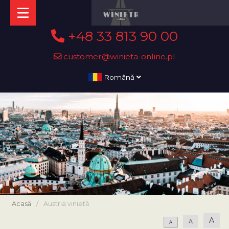
+48 33 813 90 00
customer@winieta-online.pl
Română
Acasă
/
Austria vinietă
A
A
A