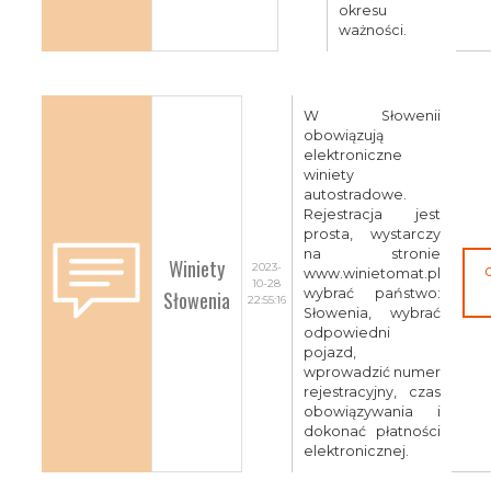
okresu
ważności.
W Słowenii
obowiązują
elektroniczne
winiety
autostradowe.
Rejestracja jest
prosta, wystarczy
na stronie
Winiety
2023-
www.winietomat.pl
10-28
Słowenia
wybrać państwo:
22:55:16
Słowenia, wybrać
odpowiedni
pojazd,
wprowadzić numer
rejestracyjny, czas
obowiązywania i
dokonać płatności
elektronicznej.