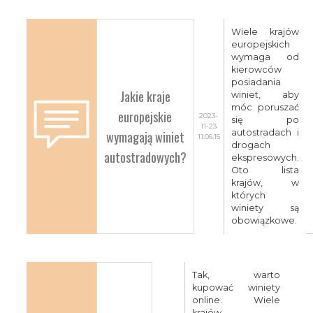
Wiele krajów
europejskich
wymaga od
kierowców
posiadania
Jakie kraje
winiet, aby
móc poruszać
europejskie
2023-
się po
11-23
wymagają winiet
autostradach i
11:06:15
drogach
autostradowych?
ekspresowych.
Oto lista
krajów, w
których
winiety są
obowiązkowe.
Tak, warto
kupować winiety
online. Wiele
krajów