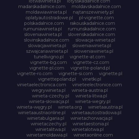
lotwawinieta.pl
lotysskadalnice.com
madarskadalnice.com
moldavskadalnice.com
moldawiawinieta.pl
najtanszewiniety.pl
oplatyautostradowe.pl
pl-vignette.com
polskadalnice.com
rakouskadalnice.com
rumuniawinieta.pl
rumunskadalnice.com
sloveniawinieta.pl
slovenskadalnice.com
slovinskadalnice.com
slowacja-winieta.pl
slowacjawinieta.pl
sloweniawinieta.pl
szwajcariawinieta.pl
słoweniawinieta.pl
tunellivigno.pl
vignette-at.com
vignette-bg.com
vignette-cz.com
vignette-pl.com
vignette-poland.pl
vignette-ro.com
vignette-si.com
vignette.pl
vignettepoland.pl
vinetki.pl
vinietaelectronica.com
vinieteelectronice.com
wegrywinieta.pl
winieta-austria.pl
winieta-czechy.pl
winieta-litwa.pl
winieta-słowacja.pl
winieta-wegry.pl
winieta-węgry.pl
winieta.org
winietaaustria.pl
winietaaustriaonline.pl
winietaautostradowa.pl
winietabulgaria.pl
winietachorwacja.pl
winietaczechy.pl
winietaestonia.pl
winietalitwa.pl
winietalotwa.pl
winietamoldawia.pl
winietaonline.com