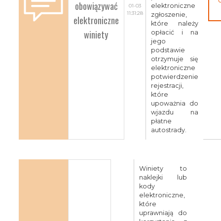
obowiązywać
elektroniczne
01-03
11:31:28
zgłoszenie,
elektroniczne
które należy
winiety
opłacić i na
jego
podstawie
otrzymuje się
elektroniczne
potwierdzenie
rejestracji,
które
upoważnia do
wjazdu na
płatne
autostrady.
Winiety to
naklejki lub
kody
elektroniczne,
które
uprawniają do