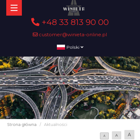
+48 33 813 90 00
customer@winieta-online.pl
Polski
Strona główna
/
Aktualności
A
A
A