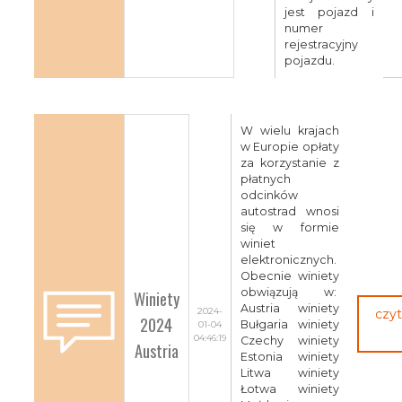
jest pojazd i
numer
rejestracyjny
pojazdu.
W wielu krajach
w Europie opłaty
za korzystanie z
płatnych
odcinków
autostrad wnosi
się w formie
winiet
elektronicznych.
Obecnie winiety
obwiązują w:
Winiety
Austria winiety
2024-
czyt
2024
Bułgaria winiety
01-04
04:46:19
Czechy winiety
Austria
Estonia winiety
Litwa winiety
Łotwa winiety