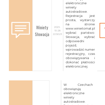
elektroniczne
winiety
autostradowe.
Rejestracja jest
prosta, wystarczy
na stronie
Winiety
2023-
www.winietomat.pl
10-28
Słowacja
wybrać państwo:
22:50:23
Słowacja, wybrać
odpowiedni
pojazd,
wprowadzić numer
rejestracyjny, czas
obowiązywania i
dokonać płatności
elektronicznej.
W Czechach
obowiązują
elektroniczne
winiety
autostradowe.