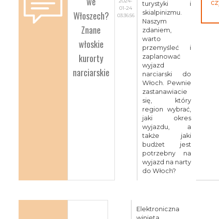
we
2024-
cz
turystyki i
01-24
Włoszech?
skialpinizmu.
03:36:56
Naszym
Znane
zdaniem,
warto
włoskie
przemyśleć i
kurorty
zaplanować
wyjazd
narciarskie
narciarski do
Włoch. Pewnie
zastanawiacie
się, który
region wybrać,
jaki okres
wyjazdu, a
także jaki
budżet jest
potrzebny na
wyjazd na narty
do Włoch?
Elektroniczna
winieta