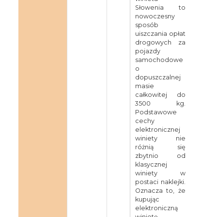
Słowenia to
nowoczesny
sposób
uiszczania opłat
drogowych za
pojazdy
samochodowe
o
dopuszczalnej
masie
całkowitej do
3500 kg.
Podstawowe
cechy
elektronicznej
winiety nie
różnią się
zbytnio od
klasycznej
winiety w
postaci naklejki.
Oznacza to, że
kupując
elektroniczną
winietę