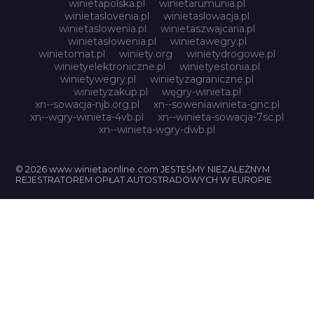
winietapolska.pl
winietarumunia.pl
winietaslovenia.pl
winietaslowacja.pl
winietaslowenia.pl
winietaszwajcaria.pl
winietasłowenia.pl
winietawegry.pl
winietomat.pl
winiety.org
winietydrogowe.pl
winietyelektroniczne.pl
winietyestonia.pl
winietywegry.pl
winietyzagraniczne.pl
winietyzakup.pl
węgry-winieta.pl
xn--sowacja-njb.org.pl
xn--soweniawinieta-gnc.pl
xn--wgry-winieta-4vb.pl
xn--winieta-sowacja-7sc.pl
xn--winieta-wgry-dwb.pl
© 2026 www.winietaonline.com JESTEŚMY NIEZALEŻNYM
REJESTRATOREM OPŁAT AUTOSTRADOWYCH W EUROPIE