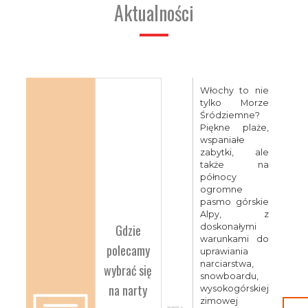
Aktualności
Włochy to nie
tylko Morze
Śródziemne?
Piękne plaże,
wspaniałe
zabytki, ale
także na
północy
ogromne
pasmo górskie
Alpy, z
Gdzie
doskonałymi
warunkami do
polecamy
uprawiania
narciarstwa,
wybrać się
snowboardu,
na narty
wysokogórskiej
zimowej