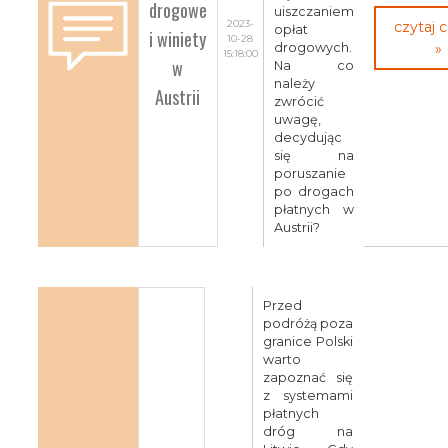
drogowe
uiszczaniem
2023-
czytaj 
opłat
i winiety
10-28
drogowych.
»
15:18:00
w
Na co
należy
Austrii
zwrócić
uwagę,
decydując
się na
poruszanie
po drogach
płatnych w
Austrii?
Przed
podróżą poza
granice Polski
warto
zapoznać się
z systemami
płatnych
dróg na