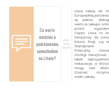
Litwa należy do Un
Europejskiej,autostra
są płatne, dlate
warto je zakupić onli
Co warto
przed wyjazdem
Często Litwa to kr
wiedzieć o
tranzytowy do Łotw
2023-
Estonii, Rosji, czy t
podróżowaniu
10-26
Skandynawii.
02:51:16
samochodem
Polecamy równie
noclegi tranzytowe,
na Litwie?
także zaprzyjaźnio
restauracje, w który
mogą nasi Klien
(Goście) otrzym
zniżki i rabaty.