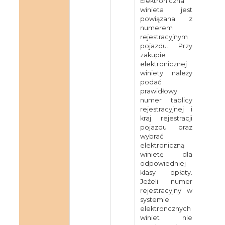
Elektroniczna
winieta jest
powiązana z
numerem
rejestracyjnym
pojazdu. Przy
zakupie
elektronicznej
winiety należy
podać
prawidłowy
numer tablicy
rejestracyjnej i
kraj rejestracji
pojazdu oraz
wybrać
elektroniczną
winietę dla
odpowiedniej
klasy opłaty.
Jeżeli numer
rejestracyjny w
systemie
elektroncznych
winiet nie