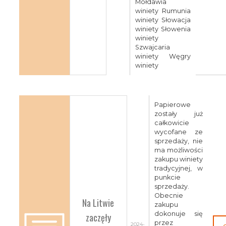
Mołdawia
winiety Rumunia
winiety Słowacja
winiety Słowenia
winiety
Szwajcaria
winiety Węgry
winiety
Papierowe
zostały już
całkowicie
wycofane ze
sprzedaży, nie
ma możliwości
zakupu winiety
tradycyjnej, w
punkcie
sprzedaży.
Obecnie
Na Litwie
zakupu
dokonuje się
zaczęły
przez
2024-