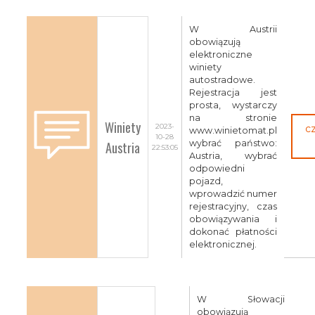
W Austrii
obowiązują
elektroniczne
winiety
autostradowe.
Rejestracja jest
prosta, wystarczy
na stronie
Winiety
2023-
c
www.winietomat.pl
10-28
Austria
wybrać państwo:
22:53:05
Austria, wybrać
odpowiedni
pojazd,
wprowadzić numer
rejestracyjny, czas
obowiązywania i
dokonać płatności
elektronicznej.
W Słowacji
obowiązują