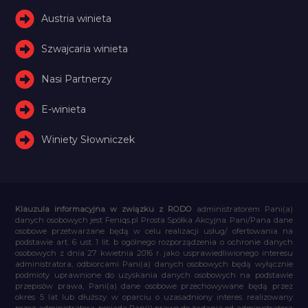
Austria winieta
Szwajcaria winieta
Nasi Partnerzy
E-winieta
Winiety Słowniczek
Klauzula informacyjna w związku z RODO
administratorem Pani(a)
danych osobowych jest Feniqs.pl Prosta Spółka Akcyjna. Pani/Pana dane
osobowe przetwarzane będą w celu realizacji usług/ ofertowania na
podstawie art. 6 ust. 1 lit. b ogólnego rozporządzenia o ochronie danych
osobowych z dnia 27 kwietnia 2016 r. jako usprawiedliwionego interesu
administratora, odbiorcami Pani(a) danych osobowych będą wyłącznie
podmioty uprawnione do uzyskania danych osobowych na podstawie
przepisów prawa, Pani(a) dane osobowe przechowywane będą przez
okres 5 lat lub dłuższy w oparciu o uzasadniony interes realizowany
przez administratora, posiada Pan(i) prawo do żądania od administratora