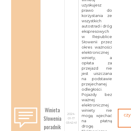
uzyskujesz
prawo do
korzystania ze
wszystkich
autostrad i dróg
ekspresowych
w Republice
Słowenii przez
okres ważności
elektronicznej
winiety, a
opłata za
przejazd nie
jest uiszczana
na podstawie
przejechanej
odległości.
Pojazdy bez
ważnej
elektronicznej
Winieta
winiety nie
2024-
czy
mogą wjechać
Słowenia
01-17
na płatną
03:42:41
poradnik
drogę.