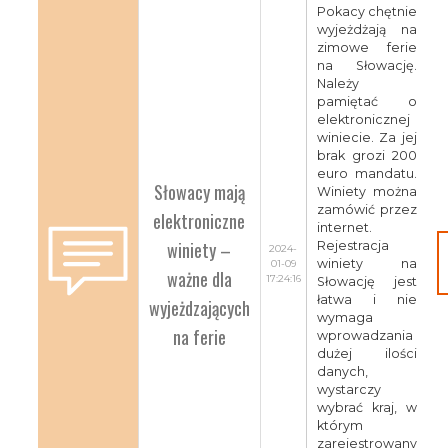
Pokacy chętnie
wyjeżdżają na
zimowe ferie
na Słowację.
Należy
pamiętać o
elektronicznej
winiecie. Za jej
brak grozi 200
euro mandatu.
Słowacy mają
Winiety można
zamówić przez
elektroniczne
internet.
winiety –
Rejestracja
2024-
winiety na
01-09
ważne dla
17:24:16
Słowację jest
łatwa i nie
wyjeżdzających
wymaga
na ferie
wprowadzania
dużej ilości
danych,
wystarczy
wybrać kraj, w
którym
zarejestrowany