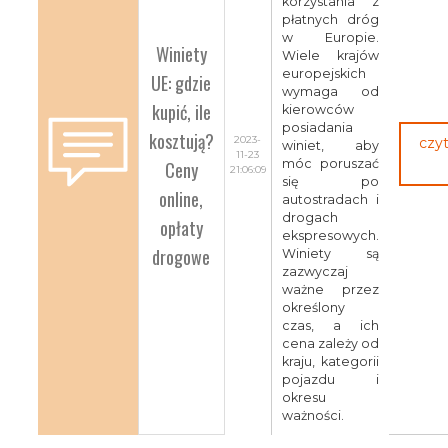
korzystania z
płatnych dróg
w Europie.
Winiety
Wiele krajów
europejskich
UE: gdzie
wymaga od
kupić, ile
kierowców
posiadania
kosztują?
2023-
czyt
winiet, aby
11-23
Ceny
móc poruszać
21:06:09
się po
online,
autostradach i
drogach
opłaty
ekspresowych.
drogowe
Winiety są
zazwyczaj
ważne przez
określony
czas, a ich
cena zależy od
kraju, kategorii
pojazdu i
okresu
ważności.