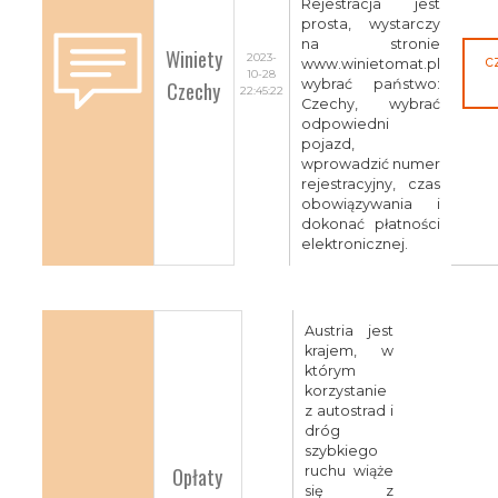
Rejestracja jest
prosta, wystarczy
na stronie
Winiety
2023-
c
www.winietomat.pl
10-28
Czechy
wybrać państwo:
22:45:22
Czechy, wybrać
odpowiedni
pojazd,
wprowadzić numer
rejestracyjny, czas
obowiązywania i
dokonać płatności
elektronicznej.
Austria jest
krajem, w
którym
korzystanie
z autostrad i
dróg
szybkiego
Opłaty
ruchu wiąże
się z