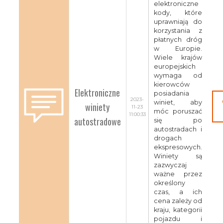
elektroniczne
kody, które
uprawniają do
korzystania z
płatnych dróg
w Europie.
Wiele krajów
europejskich
wymaga od
kierowców
Elektroniczne
posiadania
2023-
winiet, aby
winiety
11-23
móc poruszać
11:00:33
autostradowe
się po
autostradach i
drogach
ekspresowych.
Winiety są
zazwyczaj
ważne przez
określony
czas, a ich
cena zależy od
kraju, kategorii
pojazdu i