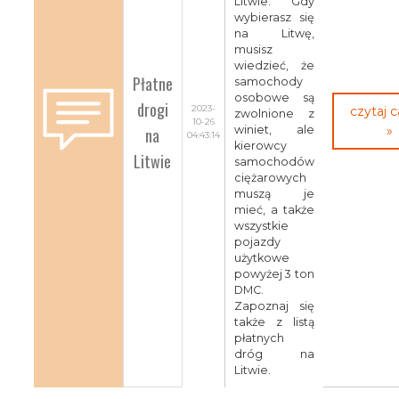
Litwie. Gdy
wybierasz się
na Litwę,
musisz
wiedzieć, że
Płatne
samochody
osobowe są
drogi
2023-
czytaj 
zwolnione z
10-26
na
winiet, ale
»
04:43:14
kierowcy
Litwie
samochodów
ciężarowych
muszą je
mieć, a także
wszystkie
pojazdy
użytkowe
powyżej 3 ton
DMC.
Zapoznaj się
także z listą
płatnych
dróg na
Litwie.