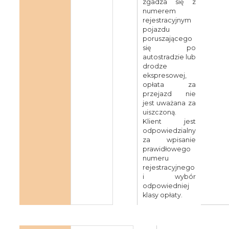
zgadza się z
numerem
rejestracyjnym
pojazdu
poruszającego
się po
autostradzie lub
drodze
ekspresowej,
opłata za
przejazd nie
jest uważana za
uiszczoną.
Klient jest
odpowiedzialny
za wpisanie
prawidłowego
numeru
rejestracyjnego
i wybór
odpowiedniej
klasy opłaty.