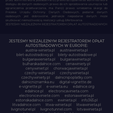
dostępu do danych osobowych, prawo do ich sprostowania usunięcia lub
ograniczenia przetwarzania, ma Pan(i) prawo wniesienia skargi do
Prezesa Urzędu Ochrony Danych Osobowych, podanie danych
osobowych jest dobrowolne, jednakże niepodanie danych może
skutkować niemożliwością realizacji usług /ofertowania.
JESTEŚMY NIEZALEŻNYM REJESTRATOREM OPŁAT AUTOSTRADOWYCH
JESTEŚMY NIEZALEŻNYM REJESTRATOREM OPŁAT
AUTOSTRADOWYCH W EUROPIE:
austria-winieta.pl
austriawinieta.pl
bilet-autostradowy.pl
bilety-autostradowe.pl
bulgariawienieta.pl
bulgariawinieta.pl
bulharskadalnice.com
cenawiniety.pl
cenywiniet.pl
chorwacjawinieta.pl
czechy-winieta.pl
czechywinieta.pl
czechywiniety.pl
dalnicnipoplatky.com
dalnicniznamka.eu
digital-vignette.de
e-vignette.pl
e-winieta.eu
edalnice.org
edalnice.pl
electronicavinieta.com
electroniceviniete.com
estoniawinieta.pl
estonskadalnice.com
ewinieta.pl
info365.pl
litvadalnice.com
litwa-winieta.pl
litwawinieta.pl
livignotunel.pl
livignotunnel.com
lotvawinieta.pl