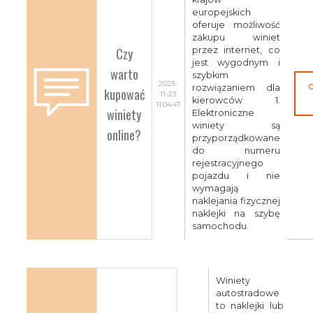
europejskich
oferuje możliwość
zakupu winiet
Czy
przez internet, co
jest wygodnym i
warto
szybkim
2023-
rozwiązaniem dla
kupować
11-23
kierowców 1.
11:04:47
winiety
Elektroniczne
winiety są
online?
przyporządkowane
do numeru
rejestracyjnego
pojazdu i nie
wymagają
naklejania fizycznej
naklejki na szybę
samochodu.
Winiety
autostradowe
to naklejki lub