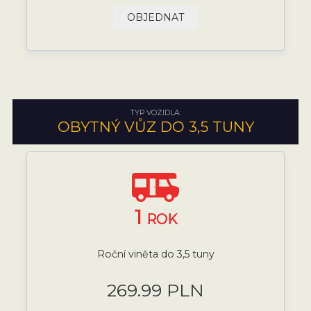
OBJEDNAT
TYP VOZIDLA:
OBYTNÝ VŮZ DO 3,5 TUNY
1
ROK
Roční viněta do 3,5 tuny
269.99 PLN