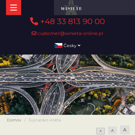
+48 33 813 90 00
customer@winieta-online.pl
Česky
Domov
/
Švýcarsko viněta
A
A
A