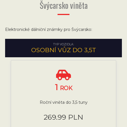
Švýcarsko viněta
Elektronické dálniční známky pro Švýcarsko:
TYP VOZIDLA:
OSOBNÍ VŮZ DO 3,5T
1
ROK
Roční viněta do 3,5 tuny
269.99 PLN