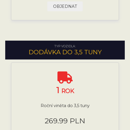
OBJEDNAT
TYP VOZIDLA:
DODÁVKA DO 3,5 TUNY
1
ROK
Roční viněta do 3,5 tuny
269.99 PLN