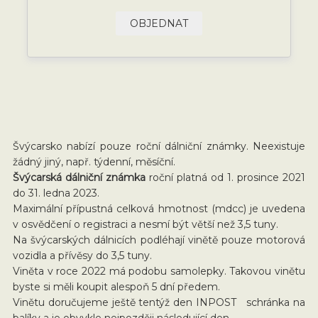
OBJEDNAT
Švýcarsko nabízí pouze roční dálniční známky. Neexistuje
žádný jiný, např. týdenní, měsíční.
Švýcarská dálniční známka
roční platná od 1. prosince 2021
do 31. ledna 2023.
Maximální přípustná celková hmotnost (mdcc) je uvedena
v osvědčení o registraci a nesmí být větší než 3,5 tuny.
Na švýcarských dálnicích podléhají vinětě pouze motorová
vozidla a přívěsy do 3,5 tuny.
Viněta v roce 2022 má podobu samolepky. Takovou vinětu
byste si měli koupit alespoň 5 dní předem.
Vinětu doručujeme ještě tentýž den INPOST schránka na
balíky a je obvykle nejpozději následující den.