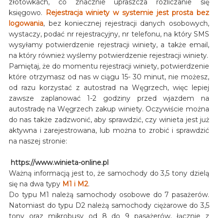
złotówkach, co znacznie upraszcza rozliczanie się
księgowo.
Rejestracja winiety w systemie jest prosta bez
logowania
, bez koniecznej rejestracji danych osobowych,
wystaczy, podać nr rejestracyjny, nr telefonu, na który SMS
wysyłamy potwierdzenie rejestracji winiety, a także email,
na który również wyślemy potwierdzenie rejestracji winiety.
Pamiętaj, że do momentu rejestracji winiety, potwierdzenie
które otrzymasz od nas w ciągu 15- 30 minut, nie możesz,
od razu korzystać z autostrad na Węgrzech, więc lepiej
zawsze zaplanować 1-2 godziny przed wjazdem na
autostradę na Węgrzech zakup winiety. Oczywiście można
do nas także zadzwonić, aby sprawdzić, czy winieta jest już
aktywna i zarejestrowana, lub można to zrobić i sprawdzić
na naszej stronie:
https://www.winieta-online.pl
Ważną informacją jest to, że samochody do 3,5 tony dzielą
się na dwa typy
M1 i M2
.
Do typu M1 należą samochody osobowe do 7 pasażerów.
Natomiast do typu D2 należą samochody ciężarowe do 3,5
tony oraz mikrobusy od 8 do 9 pasażerów, łącznie z