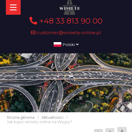
+48 33 813 90 00
customer@winieta-online.pl
Polski
Strona główna
/
Aktualności
/
Jak kupić winiety online na Węgry?
A
A