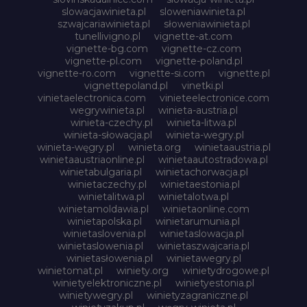
slowacjawinieta.pl
sloweniawinieta.pl
szwajcariawinieta.pl
słoweniawinieta.pl
tunellivigno.pl
vignette-at.com
vignette-bg.com
vignette-cz.com
vignette-pl.com
vignette-poland.pl
vignette-ro.com
vignette-si.com
vignette.pl
vignettepoland.pl
vinetki.pl
vinietaelectronica.com
vinieteelectronice.com
wegrywinieta.pl
winieta-austria.pl
winieta-czechy.pl
winieta-litwa.pl
winieta-słowacja.pl
winieta-wegry.pl
winieta-węgry.pl
winieta.org
winietaaustria.pl
winietaaustriaonline.pl
winietaautostradowa.pl
winietabulgaria.pl
winietachorwacja.pl
winietaczechy.pl
winietaestonia.pl
winietalitwa.pl
winietalotwa.pl
winietamoldawia.pl
winietaonline.com
winietapolska.pl
winietarumunia.pl
winietaslovenia.pl
winietaslowacja.pl
winietaslowenia.pl
winietaszwajcaria.pl
winietasłowenia.pl
winietawegry.pl
winietomat.pl
winiety.org
winietydrogowe.pl
winietyelektroniczne.pl
winietyestonia.pl
winietywegry.pl
winietyzagraniczne.pl