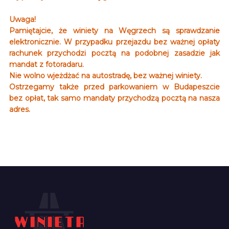
Uwaga!
Pamiętajcie, że winiety na Węgrzech są sprawdzanie
elektronicznie. W przypadku przejazdu bez ważnej opłaty
rachunek przychodzi pocztą na podobnej zasadzie jak
mandat z fotoradaru.
Nie wolno wjeżdżać na autostradę, bez ważnej winiety.
Ostrzegamy także przed parkowaniem w Budapeszcie
bez opłat, tak samo mandaty przychodzą pocztą na nasza
adres.