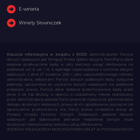
E-winieta
Winiety Słowniczek
Klauzula informacyjna w związku z RODO
administratorem Pani(a)
danych osobowych jest Feniqs.pl Prosta Spółka Akcyjna. Pani/Pana dane
osobowe przetwarzane będą w celu realizacji usług/ ofertowania na
podstawie art. 6 ust. 1 lit. b ogólnego rozporządzenia o ochronie danych
osobowych z dnia 27 kwietnia 2016 r. jako usprawiedliwionego interesu
administratora, odbiorcami Pani(a) danych osobowych będą wyłącznie
podmioty uprawnione do uzyskania danych osobowych na podstawie
przepisów prawa, Pani(a) dane osobowe przechowywane będą przez
okres 5 lat lub dłuższy w oparciu o uzasadniony interes realizowany
przez administratora, posiada Pan(i) prawo do żądania od administratora
dostępu do danych osobowych, prawo do ich sprostowania usunięcia lub
ograniczenia przetwarzania, ma Pan(i) prawo wniesienia skargi do
Prezesa Urzędu Ochrony Danych Osobowych, podanie danych
osobowych jest dobrowolne, jednakże niepodanie danych może
skutkować niemożliwością realizacji usług /ofertowania.
JESTEŚMY NIEZALEŻNYM REJESTRATOREM OPŁAT AUTOSTRADOWYCH