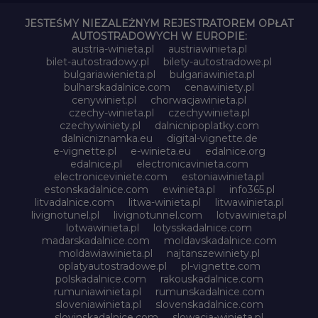
JESTEŚMY NIEZALEŻNYM REJESTRATOREM OPŁAT
AUTOSTRADOWYCH W EUROPIE:
austria-winieta.pl
austriawinieta.pl
bilet-autostradowy.pl
bilety-autostradowe.pl
bulgariawienieta.pl
bulgariawinieta.pl
bulharskadalnice.com
cenawiniety.pl
cenywiniet.pl
chorwacjawinieta.pl
czechy-winieta.pl
czechywinieta.pl
czechywiniety.pl
dalnicnipoplatky.com
dalnicniznamka.eu
digital-vignette.de
e-vignette.pl
e-winieta.eu
edalnice.org
edalnice.pl
electronicavinieta.com
electroniceviniete.com
estoniawinieta.pl
estonskadalnice.com
ewinieta.pl
info365.pl
litvadalnice.com
litwa-winieta.pl
litwawinieta.pl
livignotunel.pl
livignotunnel.com
lotvawinieta.pl
lotwawinieta.pl
lotysskadalnice.com
madarskadalnice.com
moldavskadalnice.com
moldawiawinieta.pl
najtanszewiniety.pl
oplatyautostradowe.pl
pl-vignette.com
polskadalnice.com
rakouskadalnice.com
rumuniawinieta.pl
rumunskadalnice.com
sloveniawinieta.pl
slovenskadalnice.com
slovinskadalnice.com
slowacja-winieta.pl