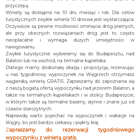
przyczepą.
Winiety są dostępna na 10 dni, miesiąc i rok. Dla celów
turystycznych zwykle winieta 10 dniowa jest wystarczająca.
Oczywiście są pewne możliwości ominięcia dróg płatnych,
ale przy obecnych rozwiązaniach dróg jest to często
nieopłacalne i wymaga dużych umiejętności w
nawigowaniu.
Zwykle turystycznie wybieramy się do Budapesztu, nad
Balaton lub na wschód, na termalne kąpieliska.
Dlatego mamy doskonałę okazję i propozycję, rezerwując
u nas tygodniowy wypoczynek na Węgrzech otrzymasz
węgierską winietę GRATIS. Zapraszamy do zapoznania się
z naszą bogatą ofertą wypoczynku nad jeziorem Balaton, a
także na termalnych kąpieliskach i w stolicy Budapeszcie,
w którym także są termalne baseny, słynne i znane już od
czasów starożytnych.
Naprawdę warto pojechać na wypoczynek i wakacje na
Węgry, bo jest bardzo ciekawy i piękny kraj.
Z
apraszamy do rezerwacji tygodniowego
wypoczynku z winietą gratis.