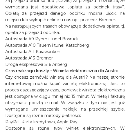
za przejazd odcinka” lub „stawką za przejazd” i oznacza, że
wymagana jest dodatkowa „opłata za odcinek trasy”.
Opłatę za przejazd danego odcinku można uiścić na
miejscu lub wykupić online u nas np.: przełęcz Brenner.
Na następujących trasach obowiązuje dodatkowa opłata, tj.
opłata za przejazd odcinka:
Autostrada A9 Pyhrn i tunel Bosruck
Autostrada A10 Tauern i tunel Katschberg
Autostrada A11 Karawanken
Autostrada A13 Brenner
Droga ekspresowa S16 Arlberg
Czas realizacji i koszty - Winieta elektroniczna dla Austrii
C
zy chcesz zamówić winietę dla Austrii? Na naszej stronie
internetowej można kupić winietę elektroniczną. Jest to
proces oszczędzający czas, ponieważ winieta elektroniczna
jest dostępna w ciągu mniej niż 15 minut. Winietę i fakturę
otrzymasz pocztą e-mail. W związku z tym nie jest już
wymagane umieszczanie naklejki na przedniej szybie.
Dostępne są różne metody płatności:
PayPal, Karta kredytowa, Apple Pay.
Dostępne są różne typy winiet elektronicznych. W