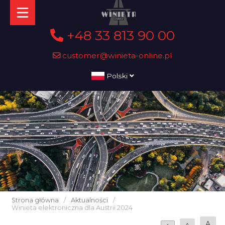
+48 33 813 90 00
customer@winieta-online.pl
Polski
Strona główna
/
Aktualności
/
Winieta elektroniczna dla Austrii 2024
A
A