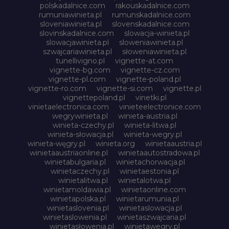
polskadalnice.com
rakouskadalnice.com
rumuniawinieta.pl
rumunskadalnice.com
sloveniawinieta.pl
slovenskadalnice.com
slovinskadalnice.com
slowacja-winieta.pl
slowacjawinieta.pl
sloweniawinieta.pl
szwajcariawinieta.pl
słoweniawinieta.pl
tunellivigno.pl
vignette-at.com
vignette-bg.com
vignette-cz.com
vignette-pl.com
vignette-poland.pl
vignette-ro.com
vignette-si.com
vignette.pl
vignettepoland.pl
vinetki.pl
vinietaelectronica.com
vinieteelectronice.com
wegrywinieta.pl
winieta-austria.pl
winieta-czechy.pl
winieta-litwa.pl
winieta-słowacja.pl
winieta-wegry.pl
winieta-węgry.pl
winieta.org
winietaaustria.pl
winietaaustriaonline.pl
winietaautostradowa.pl
winietabulgaria.pl
winietachorwacja.pl
winietaczechy.pl
winietaestonia.pl
winietalitwa.pl
winietalotwa.pl
winietamoldawia.pl
winietaonline.com
winietapolska.pl
winietarumunia.pl
winietaslovenia.pl
winietaslowacja.pl
winietaslowenia.pl
winietaszwajcaria.pl
winietasłowenia.pl
winietawegry.pl