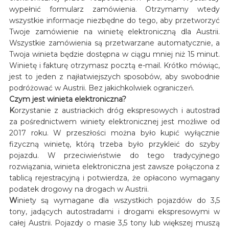
wypełnić formularz zamówienia. Otrzymamy wtedy
wszystkie informacje niezbędne do tego, aby przetworzyć
Twoje zamówienie na winietę elektroniczną dla Austrii.
Wszystkie zamówienia są przetwarzane automatycznie, a
Twoja winieta będzie dostępna w ciągu mniej niż 15 minut.
Winietę i fakturę otrzymasz pocztą e-mail. Krótko mówiąc,
jest to jeden z najłatwiejszych sposobów, aby swobodnie
podróżować w Austrii. Bez jakichkolwiek ograniczeń.
Czym jest winieta elektroniczna?
K
orzystanie z austriackich dróg ekspresowych i autostrad
za pośrednictwem winiety elektronicznej jest możliwe od
2017 roku. W przeszłości można było kupić wyłącznie
fizyczną winietę, którą trzeba było przykleić do szyby
pojazdu. W przeciwieństwie do tego tradycyjnego
rozwiązania, winieta elektroniczna jest zawsze połączona z
tablicą rejestracyjną i potwierdza, że opłacono wymagany
podatek drogowy na drogach w Austrii.
W
iniety są wymagane dla wszystkich pojazdów do 3,5
tony, jadących autostradami i drogami ekspresowymi w
całej Austrii. Pojazdy o masie 3,5 tony lub większej muszą