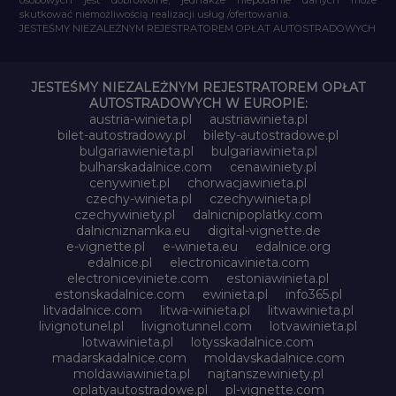
skutkować niemożliwością realizacji usług /ofertowania.
JESTEŚMY NIEZALEŻNYM REJESTRATOREM OPŁAT AUTOSTRADOWYCH
JESTEŚMY NIEZALEŻNYM REJESTRATOREM OPŁAT
AUTOSTRADOWYCH W EUROPIE:
austria-winieta.pl
austriawinieta.pl
bilet-autostradowy.pl
bilety-autostradowe.pl
bulgariawienieta.pl
bulgariawinieta.pl
bulharskadalnice.com
cenawiniety.pl
cenywiniet.pl
chorwacjawinieta.pl
czechy-winieta.pl
czechywinieta.pl
czechywiniety.pl
dalnicnipoplatky.com
dalnicniznamka.eu
digital-vignette.de
e-vignette.pl
e-winieta.eu
edalnice.org
edalnice.pl
electronicavinieta.com
electroniceviniete.com
estoniawinieta.pl
estonskadalnice.com
ewinieta.pl
info365.pl
litvadalnice.com
litwa-winieta.pl
litwawinieta.pl
livignotunel.pl
livignotunnel.com
lotvawinieta.pl
lotwawinieta.pl
lotysskadalnice.com
madarskadalnice.com
moldavskadalnice.com
moldawiawinieta.pl
najtanszewiniety.pl
oplatyautostradowe.pl
pl-vignette.com