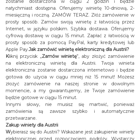
zostanie dostarczona w ciągu 2 godzin i będzie
natychmiast dostępna. Oferujemy winietę 10-dniową, 2-
miesięczną i roczną. ZAMÓW TERAZ. Złóż zamówienie w
prosty sposób. Zamów swoją winietę z łatwością przez
Internet, w języku polskim. Szybka dostawa. Oferujemy
cyfrową dostawę w ciągu 15 minut. Zapłać z łatwością w
prosty sposób za pomocą PayPal, karty kredytowej lub
Apple Pay.
Jak zamówić winietę elektroniczną dla Austrii?
K
liknij przycisk „
Zamów winietę
”, aby złożyć zamówienie
na elektroniczną winietę dla Austrii. Twoja winieta
elektroniczna zostanie dostarczona internetowo i będzie
gotowa do użycia w ciągu mniej niż 15 minut! Możesz
złożyć zamówienie na naszej stronie w dowolnym
momencie, a my gwarantujemy, że Twoje zamówienie
będzie gotowe w ciągu 15 minut.
Innymi słowy, nie musisz się martwić, ponieważ
zamówienia są zawsze szybko i automatycznie
przetwarzane.
Zakup winiety dla Austrii
W
ybierasz się do Austrii? Wskazane jest zakupienie winiety
elektronicznej przed rozpoczęciem podróży. Wystarczy