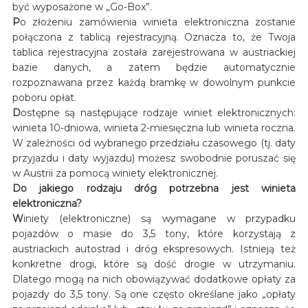
być wyposażone w „Go-Box”.
P
o złożeniu zamówienia winieta elektroniczna zostanie
połączona z tablicą rejestracyjną. Oznacza to, że Twoja
tablica rejestracyjna została zarejestrowana w austriackiej
bazie danych, a zatem będzie automatycznie
rozpoznawana przez każdą bramkę w dowolnym punkcie
poboru opłat.
D
ostępne są następujące rodzaje winiet elektronicznych:
winieta 10-dniowa, winieta 2-miesięczna lub winieta roczna.
W zależności od wybranego przedziału czasowego (tj. daty
przyjazdu i daty wyjazdu) możesz swobodnie poruszać się
w Austrii za pomocą winiety elektronicznej.
Do jakiego rodzaju dróg potrzebna jest winieta
elektroniczna?
W
iniety (elektroniczne) są wymagane w przypadku
pojazdów o masie do 3,5 tony, które korzystają z
austriackich autostrad i dróg ekspresowych. Istnieją też
konkretne drogi, które są dość drogie w utrzymaniu.
Dlatego mogą na nich obowiązywać dodatkowe opłaty za
pojazdy do 3,5 tony. Są one często określane jako „opłaty