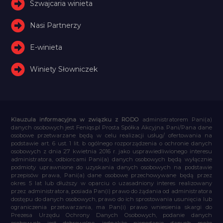
Szwajcaria winieta
Nasi Partnerzy
E-winieta
Winiety Słowniczek
Klauzula informacyjna w związku z RODO
administratorem Pani(a)
danych osobowych jest Feniqs.pl Prosta Spółka Akcyjna. Pani/Pana dane
osobowe przetwarzane będą w celu realizacji usług/ ofertowania na
podstawie art. 6 ust. 1 lit. b ogólnego rozporządzenia o ochronie danych
osobowych z dnia 27 kwietnia 2016 r. jako usprawiedliwionego interesu
administratora, odbiorcami Pani(a) danych osobowych będą wyłącznie
podmioty uprawnione do uzyskania danych osobowych na podstawie
przepisów prawa, Pani(a) dane osobowe przechowywane będą przez
okres 5 lat lub dłuższy w oparciu o uzasadniony interes realizowany
przez administratora, posiada Pan(i) prawo do żądania od administratora
dostępu do danych osobowych, prawo do ich sprostowania usunięcia lub
ograniczenia przetwarzania, ma Pan(i) prawo wniesienia skargi do
Prezesa Urzędu Ochrony Danych Osobowych, podanie danych
osobowych jest dobrowolne, jednakże niepodanie danych może